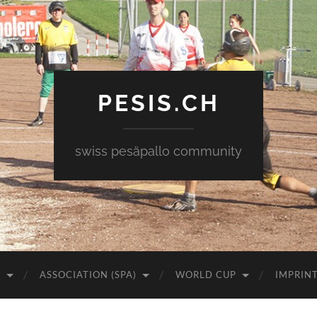
PESIS.CH
swiss pesäpallo community
)
ASSOCIATION (SPA)
WORLD CUP
IMPRIN