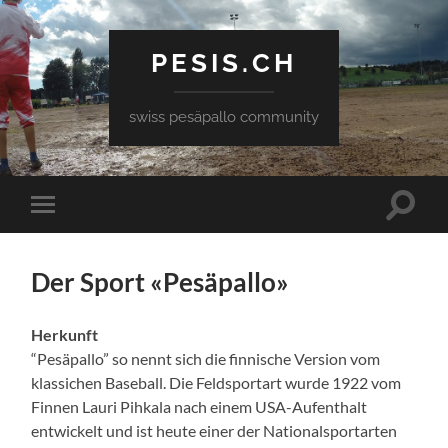
PESIS.CH
swiss pesäpallo community
Toggle
Toggle
search
mobile
field
menu
Der Sport «Pesäpallo»
Herkunft
“Pesäpallo” so nennt sich die finnische Version vom
klassichen Baseball. Die Feldsportart wurde 1922 vom
Finnen Lauri Pihkala nach einem USA-Aufenthalt
entwickelt und ist heute einer der Nationalsportarten