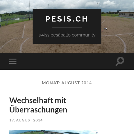
PESIS.CH
swiss pesäpallo community
Toggle
Toggle
search
mobile
field
menu
MONAT:
AUGUST 2014
Wechselhaft mit
Überraschungen
17. AUGUST 2014