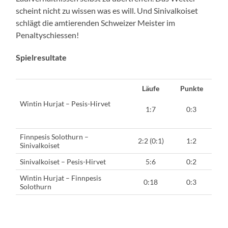
scheint nicht zu wissen was es will. Und Sinivalkoiset
schlägt die amtierenden Schweizer Meister im
Penaltyschiessen!
Spielresultate
Läufe
Punkte
Wintin Hurjat – Pesis-Hirvet
1:7
0:3
Finnpesis Solothurn –
2:2 (0:1)
1:2
Sinivalkoiset
Sinivalkoiset – Pesis-Hirvet
5:6
0:2
Wintin Hurjat – Finnpesis
0:18
0:3
Solothurn