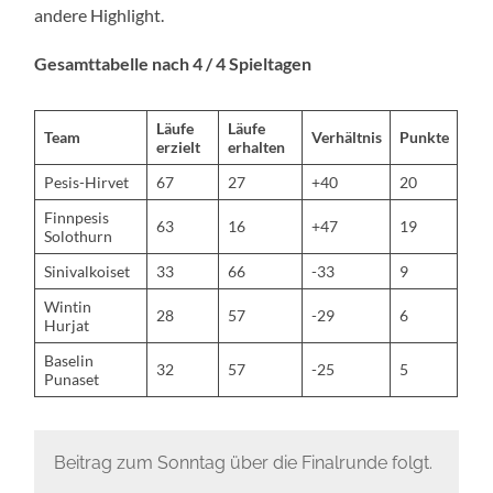
andere Highlight.
Gesamttabelle nach 4 / 4 Spieltagen
Läufe
Läufe
Team
Verhältnis
Punkte
erzielt
erhalten
Pesis-Hirvet
67
27
+40
20
Finnpesis
63
16
+47
19
Solothurn
Sinivalkoiset
33
66
-33
9
Wintin
28
57
-29
6
Hurjat
Baselin
32
57
-25
5
Punaset
Beitrag zum Sonntag über die Finalrunde folgt.