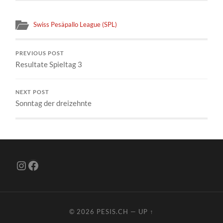
Swiss Pesäpallo League (SPL)
PREVIOUS POST
Resultate Spieltag 3
NEXT POST
Sonntag der dreizehnte
Instagram
Facebook
© 2026
PESIS.CH
—
UP ↑