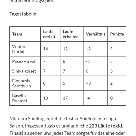
ersten Sonntagsspiel.
Tagestabelle
Läufe
Läufe
Team
Verhältnis
Punkte
erzielt
erhalten
Wintin
14
12
+2
5
Hurjat
Pesis-Hirvet
7
8
-1
5
Sinivalkoiset
7
7
0
3
Finnpesis
8
5
+3
2
Solothurn
Baselin
13
17
-4
0
Punaset
Mit dem Spieltag endet die bisher Spielreichste Liga-
Saison. Insgesamt gab es unglaubliche
223 Läufe (exkl.
Finals)
zu sehen und jedes Team sorgte für das eine oder