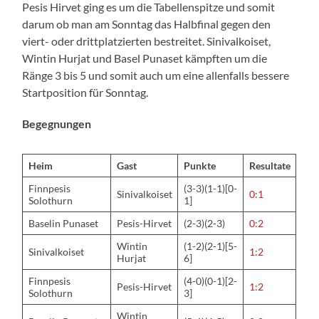
Pesis Hirvet ging es um die Tabellenspitze und somit
darum ob man am Sonntag das Halbfinal gegen den
viert- oder drittplatzierten bestreitet. Sinivalkoiset,
Wintin Hurjat und Basel Punaset kämpften um die
Ränge 3 bis 5 und somit auch um eine allenfalls bessere
Startposition für Sonntag.
Begegnungen
Heim
Gast
Punkte
Resultate
Finnpesis
(3-3)(1-1)[0-
Sinivalkoiset
0:1
Solothurn
1]
Baselin Punaset
Pesis-Hirvet
(2-3)(2-3)
0:2
Wintin
(1-2)(2-1)[5-
Sinivalkoiset
1:2
Hurjat
6]
Finnpesis
(4-0)(0-1)[2-
Pesis-Hirvet
1:2
Solothurn
3]
Wintin