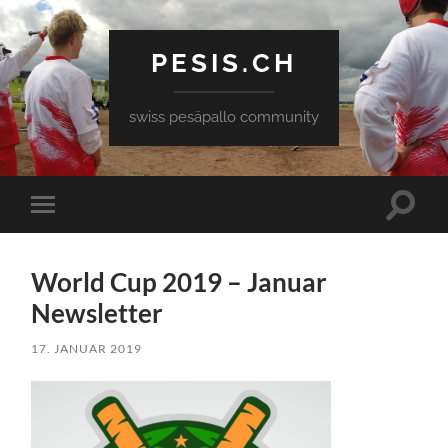
PESIS.CH
swiss pesäpallo community
Toggle
Toggle
search
mobile
field
menu
World Cup 2019 – Januar
Newsletter
17. JANUAR 2019