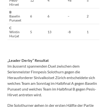
Pesis-
12
4
+8
5
Hirvet
B
Baselin
6
6
–
2
Punaset
C
Wintin
5
13
-8
1
Hurjat
„Leader Derby“ Resultat
Im äusserst spannenden Duel zwischen dem
Serienmeister Finnpesis Solothurn gegen die
Herausforderer Sinivalkoiset Zürich entscheidete sich
welches Team am Sonntag im Halbfinal A gegen Baselin
Punaset und welches Team im Halbfinal B gegen Pesis-
Hirvet antreten wird.
Die Solothurner gehen in der ersten Hälfte der Partie