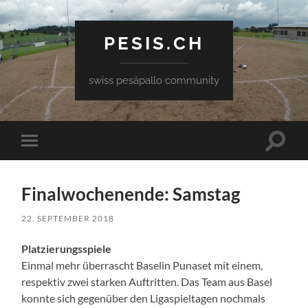
PESIS.CH
swiss pesäpallo community
Toggle
Toggle
search
mobile
field
menu
Finalwochenende: Samstag
22. SEPTEMBER 2018
Platzierungsspiele
Einmal mehr überrascht Baselin Punaset mit einem,
respektiv zwei starken Auftritten. Das Team aus Basel
konnte sich gegenüber den Ligaspieltagen nochmals