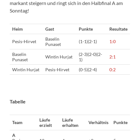
markant steigern und ringt sich in den Halbfinal A am
Sonntag!
Heim
Gast
Punkte
Resultate
Baselin
Pesis-Hirvet
(1-1)(2-1)
1:0
Punaset
Baselin
(2-3)(2-0)(2-
Wintin Hurjat
2:1
Punaset
1)
Wintin Hurjat
Pesis-Hirvet
(0-5)(2-4)
0:2
Tabelle
Läufe
Läufe
Team
Verhältnis
Punkte
erzielt
erhalten
A