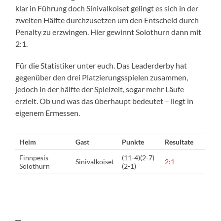
klar in Führung doch Sinivalkoiset gelingt es sich in der
zweiten Hälfte durchzusetzen um den Entscheid durch
Penalty zu erzwingen. Hier gewinnt Solothurn dann mit
2:1.
Für die Statistiker unter euch. Das Leaderderby hat
gegenüber den drei Platzierungsspielen zusammen,
jedoch in der hälfte der Spielzeit, sogar mehr Läufe
erzielt. Ob und was das überhaupt bedeutet – liegt in
eigenem Ermessen.
Heim
Gast
Punkte
Resultate
Finnpesis
(11-4)(2-7)
Sinivalkoiset
2:1
Solothurn
(2-1)