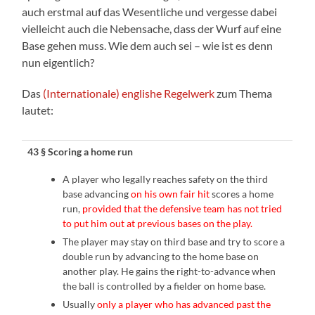
auch erstmal auf das Wesentliche und vergesse dabei
vielleicht auch die Nebensache, dass der Wurf auf eine
Base gehen muss. Wie dem auch sei – wie ist es denn
nun eigentlich?
Das
(Internationale) englishe Regelwerk
zum Thema
lautet:
43 § Scoring a home run
A player who legally reaches safety on the third
base advancing
on his own fair hit
scores a home
run,
provided that the defensive team has not tried
to put him out at previous bases on the play.
The player may stay on third base and try to score a
double run by advancing to the home base on
another play. He gains the right-to-advance when
the ball is controlled by a fielder on home base.
Usually
only a player who has advanced past the