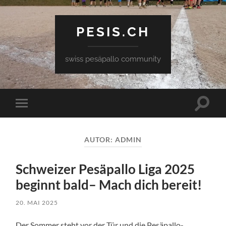
PESIS.CH
swiss pesäpallo community
Toggle
Toggle
search
mobile
field
menu
AUTOR:
ADMIN
Schweizer Pesäpallo Liga 2025
beginnt bald– Mach dich bereit!
20. MAI 2025
Der Sommer steht vor der Tür und die Pesäpallo-