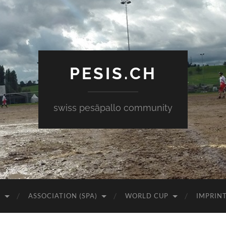
PESIS.CH
swiss pesäpallo community
)
ASSOCIATION (SPA)
WORLD CUP
IMPRIN