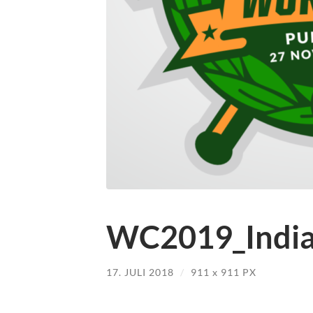
WC2019_India
17. JULI 2018
/
911
x
911 PX