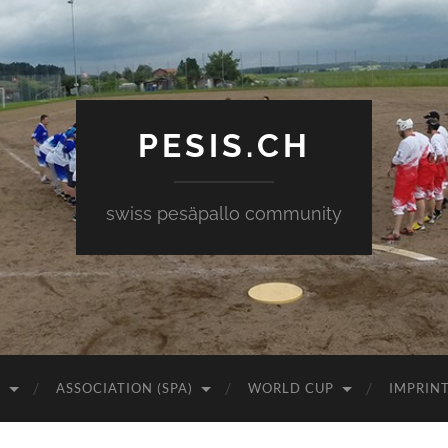
PESIS.CH
swiss pesäpallo community
)
ASSOCIATION (SPA)
WORLD CUP
IMPRIN